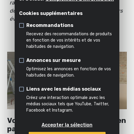
Décoller
Air,
rapidement et judicieusement parti des
appareil
l'intérieur
éclairage
dernières évolutions du marché et des désirs
Émietter
Cookies supplémentaires
&
Tout
évolutifs de notre clientèle.
inclus
eau
Recommandations
Tous les
Tous les
dans
Recevez des recommandations de produits
outils de
outils de
cette
Tous les
Tous
en fonction de vos intérêts et de vos
bricolage
jardinage
catégorie
produits
habitudes de navigation.
les
produits
Annonces sur mesure
Optimisez les annonces en fonction de vos
habitudes de navigation.
Liens avec les médias sociaux
Créez une interaction optimale avec les
médias sociaux tels que YouTube, Twitter,
Facebook et Instagram.
Vos outils Powerplus toujours en
Accepter la sélection
parfait état grâce à notre