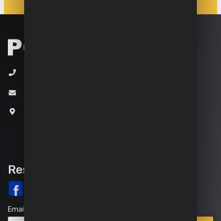
+32 (0)3 292 92 92
info@varo.com
Joseph Van Instraat 9
2500 Lier
Belgique
Rester informé
Email
Points