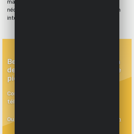
matériel ainsi que les pièces de rechange
nécessaires pour effectuer les réparations en
interne.
Besoin d’aide pour la réparation
de l’un de nos outils ? Besoin de
pièces de rechange ?
Contactez notre service technique par
téléphone : +32 (0)3 292 92 90
Ou envoyez un e-mail à
support@varo.com