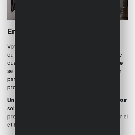
Entretien rapide et impeccable
Votre outil Powerplus nécessite un entretien
ou une réparation, malgré son haut niveau de
qualité ? Dans ce cas, une
équipe technique
se tient prête à remettre votre fidèle outil en
parfait état de manière rapide et
professionnelle.
Un service interne
chez Powerplus fondé sur
soixante années de connaissances
professionnelles approfondies, avec le matériel
et les pièces de recharge appropriés.