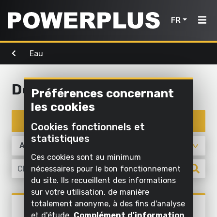
FR
Eau
Outils de
Outils de
Air,
bricolage
Accueil
jardinage
éclairage
& eau
Décoller
Préférences concernant
Produits
Nettoyer
les cookies
Nettoyer
Visser et
à
Outils
Inspiration
à l'eau
Enregistrer un appareil
forer
l'extérieur
Cookies fonctionnels et
de
Gonfler
statistiques
Scier et
Mon
Tondre et
bricolage
et aspirer
raccourcir
tailler
Powerplus
Ces cookies sont au minimum
l'air
Outils
nécessaires pour le bon fonctionnement
Poncer
Scier
Pomper
de
du site. Ils recueillent des informations
sur votre utilisation, de manière
Meuler
Travailler
jardinage
Enregistrer
Éclairer
Eau
totalement anonyme, à des fins d'analyse
l'herbe et
POWX3410
un
Nettoyer à
et d'étude.
Complément d'information
le sol
VAPORISATEUR DE PAPIER