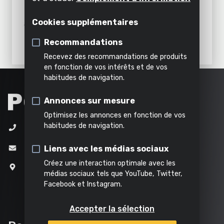
Décoller
Air,
Décoller
appareil
l'intérieur
PEINT 2000W
éclairage
Émietter
Cookies supplémentaires
Nettoyer à l'eau
&
Tout
inclus
eau
Recommandations
Pomper
Tous les
Tous les
dans
Recevez des recommandations de produits
outils de
outils de
cette
Tous les
Tous
en fonction de vos intérêts et de vos
bricolage
jardinage
catégorie
produits
habitudes de navigation.
les
produits
Annonces sur mesure
Optimisez les annonces en fonction de vos
habitudes de navigation.
+32 (0)3 292 92 92
info@varo.com
Liens avec les médias sociaux
Créez une interaction optimale avec les
Joseph Van Instraat 9
médias sociaux tels que YouTube, Twitter,
2500 Lier
Facebook et Instagram.
Belgique
Accepter la sélection