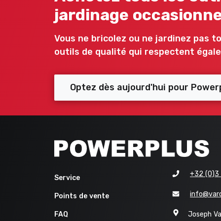
jardinage occasionne
Vous ne bricolez ou ne jardinez pas to
outils de qualité qui respectent éga
Optez dès aujourd'hui pour Powerp
Points
de
+32 (0)3
vente
Service
|
info@var
Points de vente
FAQ
|
FAQ
Joseph Va