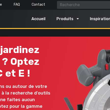
te
FAQ
Contact
Accueil
Produits
Inspiratio
s de jardinage
Air, éclairage & eau
 jardinez
Nettoyer à l'eau
er à l'extérieur
 ? Optez
Gonfler et aspirer l'air
 et tailler
Pomper
 et E !
Éclairer
ller l'herbe et le sol
ns ou autour de votre
Décoller
ter
 à la recherche d'outils
 ne faites aucun
Tout inclus dans cette
Optez pour la gamme
les outils de jardinage
catégorie