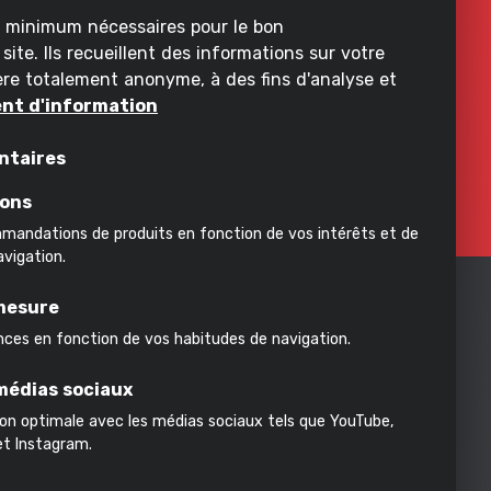
u minimum nécessaires pour le bon
ite. Ils recueillent des informations sur votre
ière totalement anonyme, à des fins d'analyse et
ez le faire correctement. Avec des
nt d'information
ntaires
ons
andations de produits en fonction de vos intérêts et de
vigation.
mesure
nces en fonction de vos habitudes de navigation.
 médias sociaux
ion optimale avec les médias sociaux tels que YouTube,
et Instagram.
Souscrire