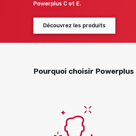
Air,
Powerplus C et E.
appareil
éclairage
&
Découvrez les produits
eau
Tous
les
produits
Pourquoi choisir Powerplus 