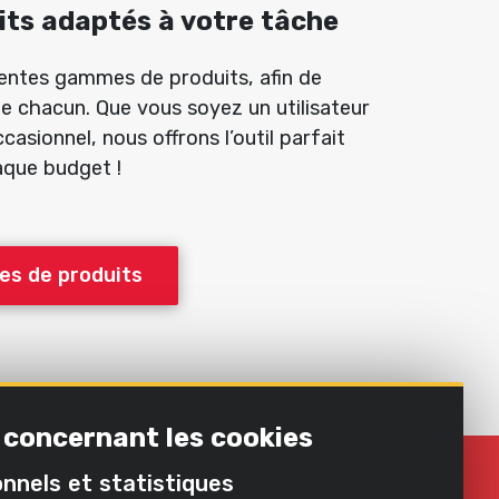
its adaptés à votre tâche
entes gammes de produits, afin de
e chacun. Que vous soyez un utilisateur
casionnel, nous offrons l’outil parfait
aque budget !
s de produits
 concernant les cookies
s de bricolage ou de
nnels et statistiques