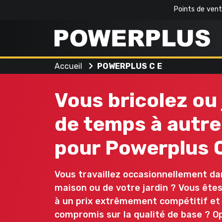
Points de ven
Accueil
POWERPLUS C E
Accueil
Outils de bricolage
Outil
Vous bricolez ou
Produits
Visser et forer
Nettoy
de temps à autre
Outils
Inspiration
Scier et raccourcir
Tondre
de
pour Powerplus C
Poncer
Scier
Mon
bricolage
Powerplus
Meuler
Travai
Outils
Vous travaillez occasionnellement da
Nettoyer à l'intérieur
Émiet
de
maison ou de votre jardin ? Vous êtes
jardinage
à un prix extrêmement compétitif et
Enregistrer
compromis sur la qualité de base ? 
un
Tous les outils de bricolage
Tous 