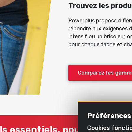
Trouvez les produ
Powerplus propose différ
répondre aux exigences d
intensif ou un bricoleur oc
pour chaque tâche et ch
Comparez les gamme
Préférences
ls essentiels, pour les tâche
Cookies fonctio