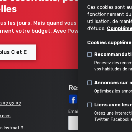
lles
Ces cookies sont a
fonctionnement du s
utilisation, de man
us les jours. Mais quand vous le faites, vous voul
d'étude.
Compléme
lement votre budget. Avec Powerplus C et E donc.
Cookies suppléme
lus C et E
Recommandati
Recevez des recomm
vos habitudes de na
Annonces sur 
Rester informé
Optimisez les anno
 292 92 92
Liens avec les
Email
Créez une interact
o.com
Twitter, Facebook 
n Instraat 9