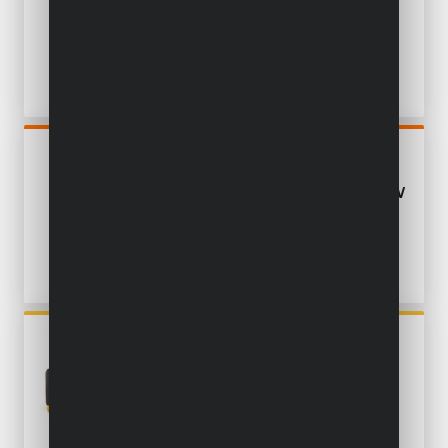
PORTATIF 1350W - 550ML
POWDPOAGS1
MEULEUSE D'ANGLE 20V
125MM - INCL. BATTERIE 20V
3.0AH ET CHARGEUR
POWAIR0021
JEU D'OUTILS
PNEUMATIQUES 25 PC.