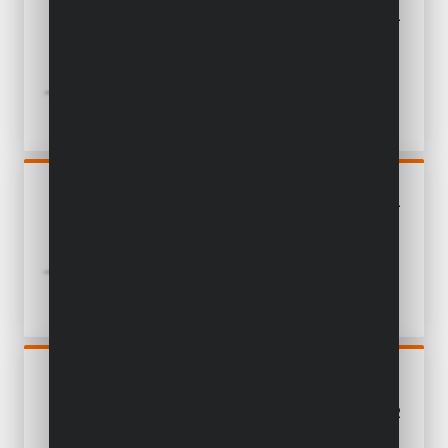
POWDP15301
PERCEUSE - VISSEUSE 20V -
INCL. 2 BATTERIES 20V
2.0AH ET CHARGEUR - 78
ACC.
POWDP15300
PERCEUSE - VISSEUSE 20V -
INCL. BATTERIE 20V 2.0AH
ET CHARGEUR - 78 ACC.
POWDP25300
SCIE SAUTEUSE 20V - EXCL.
BATTERIE ET CHARGEUR - 2
ACC.