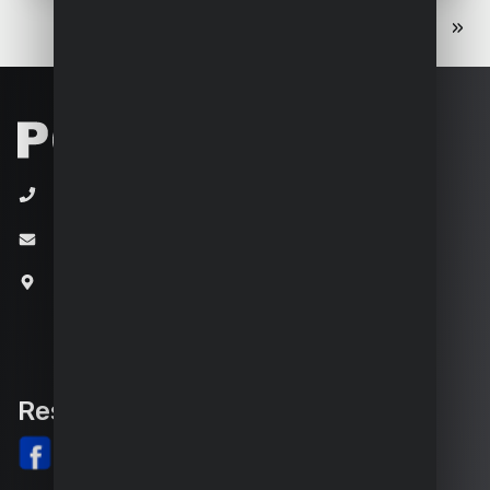
«
‹
1
2
3
›
»
+32 (0)3 292 92 92
info@varo.com
Joseph Van Instraat 9
2500 Lier
Belgique
Rester informé