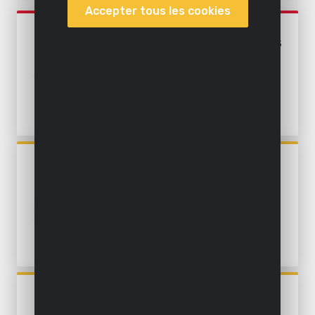
Accepter tous les cookies
Outils de bricolage
POWEBTS02
JEU D'OUTILS ÉLECTRIQUES
Outils de jardinage
MAISON 5 ITEMS - INCL.
BATTERIE 18V 1,5AH ET
Air, éclairage & eau
CHARGEUR
Batteries et chargeurs
POWX3100
MINI ASPIRATEUR ET
SOUFFLEUR 8V
POWX3270
NETTOYEUR À VAPEUR