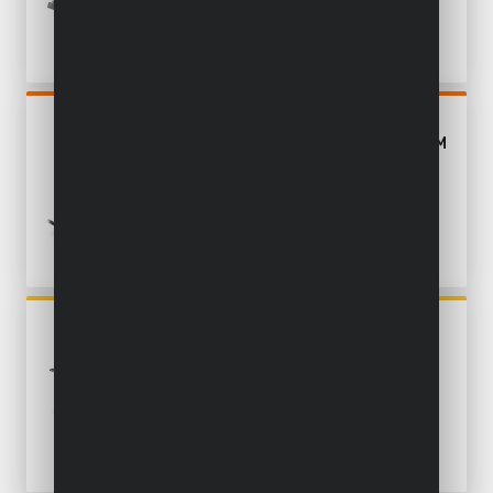
POWDP2550
SCIE À ONGLET 20V Ø 210MM
- EXCL. BATTERIE ET
CHARGEUR - 1 ACC.
POWAIR0020
JEU D'OUTILS
PNEUMATIQUES 5 PC.