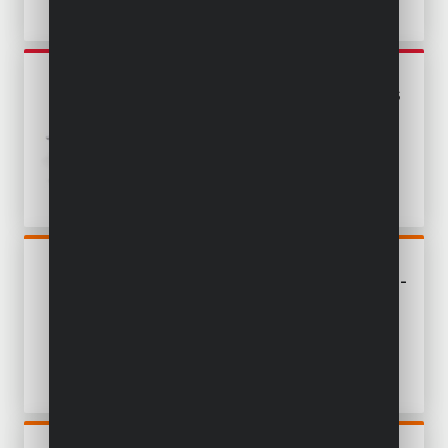
POWEBTS01
JEU D'OUTILS ÉLECTRIQUES
MAISON 4 ITEMS - INCL.
BATTERIE 18V 1,5AH ET
CHARGEUR
POWDP7055
DÉCAPEUR THERMIQUE 20V -
EXCL. BATTERIE ET
CHARGEUR - 4 ACC.