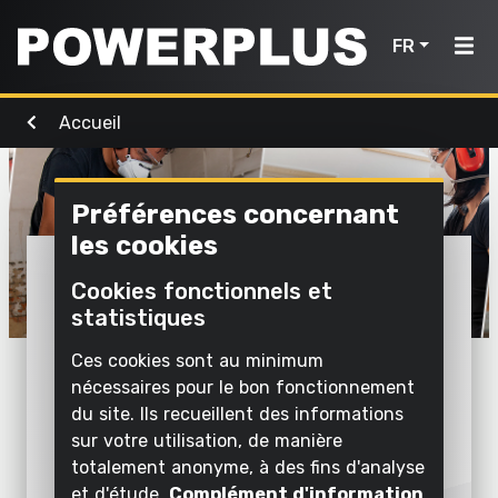
FR
Accueil
Outils de
Outils de
Air,
bricolage
Accueil
jardinage
éclairage
& eau
Préférences concernant
Produits
Nettoyer
les cookies
Nettoyer
Visser et
à
Outils
Inspiration
à l'eau
Powerplus : des
forer
l'extérieur
Cookies fonctionnels et
de
Gonfler
statistiques
outils pour chaque
Scier et
Mon
Tondre et
bricolage
et aspirer
raccourcir
tailler
Powerplus
Ces cookies sont au minimum
tâche et chaque
l'air
Outils
nécessaires pour le bon fonctionnement
Poncer
Scier
budget.
Pomper
de
du site. Ils recueillent des informations
sur votre utilisation, de manière
Meuler
Travailler
jardinage
Enregistrer
Éclairer
Quel que soit le travail que vous
totalement anonyme, à des fins d'analyse
l'herbe et
un
Nettoyer à
souhaitez réaliser dans votre jardin ou
et d'étude.
Complément d'information
le sol