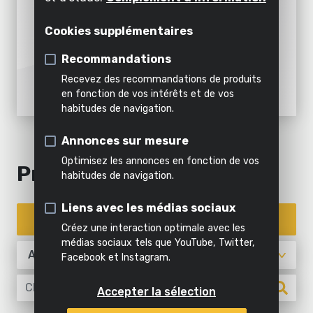
Décoller
Air,
appareil
l'intérieur
dans/autour de votre habitation : vous
éclairage
Émietter
Cookies supplémentaires
trouverez l’outil approprié chez
&
Tout
Powerplus. Précisément au rapport
inclus
eau
Recommandations
qualité/prix que vous cherchez.
Tous les
Tous les
dans
Recevez des recommandations de produits
outils de
outils de
cette
Tous les
en fonction de vos intérêts et de vos
bricolage
jardinage
catégorie
produits
habitudes de navigation.
Tous
les
Annonces sur mesure
produits
Optimisez les annonces en fonction de vos
Produits
habitudes de navigation.
Liens avec les médias sociaux
Enregistrer un appareil
Créez une interaction optimale avec les
médias sociaux tels que YouTube, Twitter,
Facebook et Instagram.
Accepter la sélection