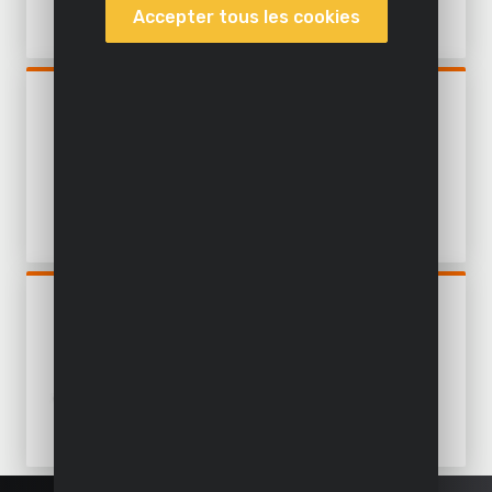
Accepter tous les cookies
POWDP7052
PISTOLET À COLLE CHAUDE
20V - EXCL. BATTERIE ET
CHARGEUR - 3 ACC.
POWDP7051
PISTOLET D'ÉTANCHÉITÉ
20V - EXCL. BATTERIE ET
CHARGEUR