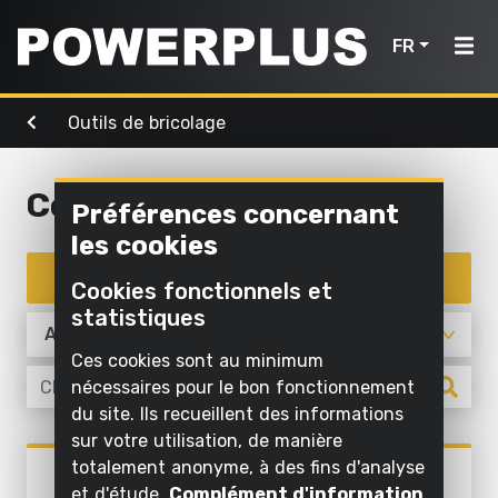
FR
Outils de bricolage
Outils de
Outils de
Air,
bricolage
Accueil
jardinage
éclairage
& eau
Coller
Préférences concernant
Produits
Nettoyer
les cookies
Nettoyer
Visser et
à
Outils
Inspiration
à l'eau
Enregistrer un appareil
forer
l'extérieur
Cookies fonctionnels et
de
Gonfler
statistiques
Scier et
Mon
Tondre et
bricolage
et aspirer
raccourcir
tailler
Powerplus
Ces cookies sont au minimum
l'air
Outils
nécessaires pour le bon fonctionnement
Poncer
Scier
Pomper
de
du site. Ils recueillent des informations
sur votre utilisation, de manière
Meuler
Travailler
jardinage
Enregistrer
Éclairer
Outils de bricolage
totalement anonyme, à des fins d'analyse
l'herbe et
POWX143
un
Nettoyer à
et d'étude.
Complément d'information
le sol
PISTOLET À COLLE CHAUDE