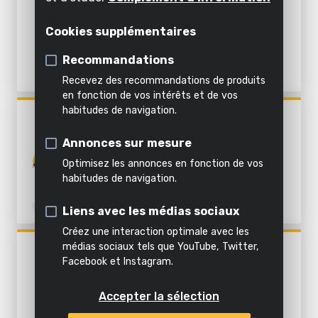
Décoller
Air,
Pistolet à colle
appareil
l'intérieur
78W - 3 ACC.
éclairage
Émietter
Cookies supplémentaires
Pistolet d'étanchéité
&
Tout
inclus
eau
Recommandations
Tous les
Tous les
dans
Recevez des recommandations de produits
outils de
outils de
cette
Tous les
Tous
en fonction de vos intérêts et de vos
bricolage
jardinage
catégorie
produits
habitudes de navigation.
les
POWX147
PISTOLET À COLLE CHAUDE
produits
Annonces sur mesure
4V - 2 ACC.
Optimisez les annonces en fonction de vos
habitudes de navigation.
Liens avec les médias sociaux
Créez une interaction optimale avec les
médias sociaux tels que YouTube, Twitter,
POWX146
Facebook et Instagram.
PISTOLET À COLLE CHAUDE
25W - 9 ACC.
Accepter la sélection