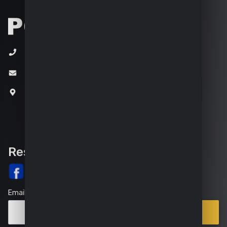
+32 (0)3 292 92 92
info@varo.com
Joseph Van Instraat 9
2500 Lier
Belgique
Rester informé
Email
Points
Souscrire
de
vente