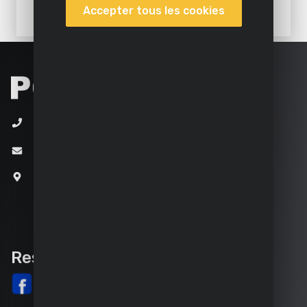
Accepter tous les cookies
+32 (0)3 292 92 92
info@varo.com
Joseph Van Instraat 9
2500 Lier
Belgique
Rester informé