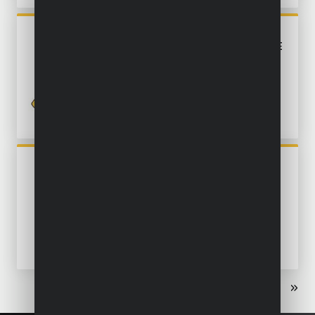
POWXG9540
MEHRSTUFIGE TAUCHPUMPE
750W - SAUBERES WASSER
POWXG9513
TAUCHPUMPE 550W -
SAUBERES UND
VERUNREINIGTES WASSER
«
‹
1
2
3
›
»