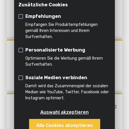
Innenreinigung
Mit Wasser reinigen
registrieren
Zusätzliche Cookies
WOHNUNG UND GARTEN
Häckseln
Dämpfen
Alle
Dämpfen
Produkte
Empfehlungen
Alles in
Empfangen Sie Produktempfehlungen
Pumpen
Alle
Alle
dieser
Alle
gemäß Ihren Interessen und Ihrem
Surfverhalten.
Werkzeuge
Gartengeräte
Kategorie
Produkte
POWXG9700
Personalisierte Werbung
WASSERPUMPE 79CC
Optimieren Sie die Werbung gemäß Ihrem
Surfverhalten.
Soziale Medien verbinden
Damit wird das Zusammenspiel der sozialen
Median wie YouTube, Twitter, Facebook oder
Instagram optimiert.
POWXG9090
HOCHDRUCKREINIGER 210CC
Auswahl akzeptieren
Alle Cookies akzeptieren