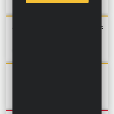
POWXG9100
HOCHDRUCKREINIGER 210CC
POWXG9502
TAUCHPUMPE 350W