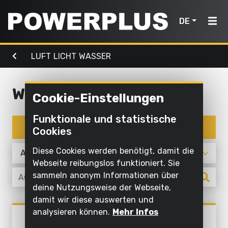
DE
LUFT LICHT WASSER
Elektrowerkzeuge
Gartenmaschinen
Luft,
Home
Licht &
Wasser
Wasser
Cookie-Einstellungen
Produkte
Außenreinigung
Schrauben
Mit
Funktionale und statistische
Mähen
Elektrowerkzeuge
und
Inspiration
Wasser
Produkte filtern
Cookies
und
bohren
reinigen
schneiden
Gartenmaschinen
Mein
Diese Cookies werden benötigt, damit die
Sägen und
Aufpumpen
Powerplus
Webseite reibungslos funktioniert. Sie
Sägen
ablängen
und
Luft,
sammeln anonym Informationen über
ablassen
Rasen
deine Nutzungsweise der Webseite,
Schleifen
Licht
und
damit wir diese auswerten und
Pumpen
&
Ein
Schleifen
Boden
analysieren können.
Mehr Infos
Luft, licht & wasser
Wasser
POWXG9560
Gerät
bearbeiten
Beleuchten
HYDROPHORPUMPE 1100W -