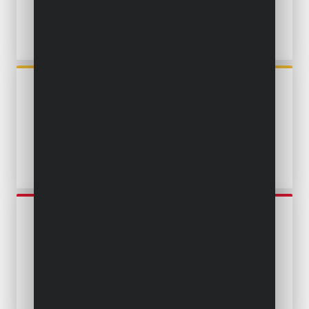
EDELSTAHL
POWXG9524
TAUCHPUMPE 750W -
SAUBERES UND
VERUNREINIGTES WASSER -
EDELSTAHL
POWEW67915
TAUCHPUMPE 900W -
SAUBERES UND
VERUNREINIGTES WASSER -
EDELSTAHL