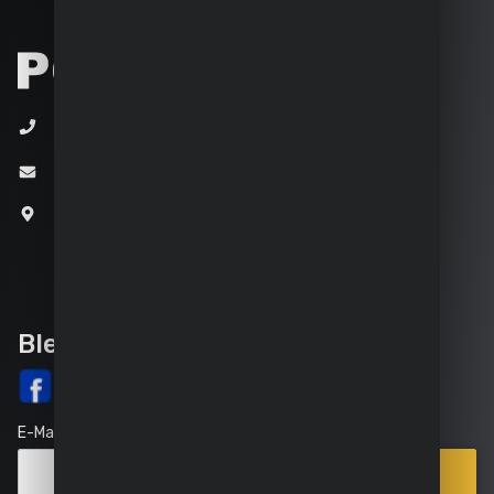
+32 (0)3 292 92 92
info@varo.com
Joseph Van Instraat 9
2500 Lier
Belgien
Bleib auf dem Laufenden
E-Mail
Anmelden