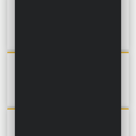
POWEW67920
TAUCHPUMPE 750W -
SAUBERES WASSER -
EINGEBAUTE SCHWIMMER
POWXG9535
TAUCHPUMPE 900W -
SAUBERES UND
VERUNREINIGTES WASSER -
EDELSTAHL
POWXG9537
TAUCHPUMPE 1100W -
SAUBERES UND
VERUNREINIGTES WASSER -