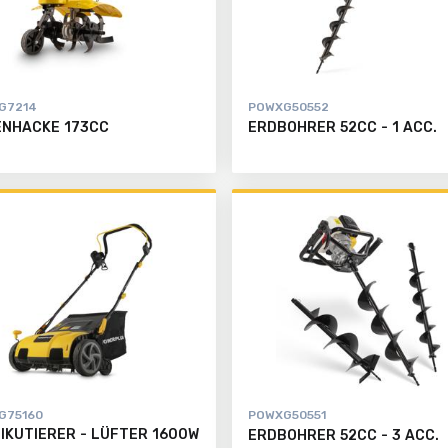
G7214
POWXG50552
NHACKE 173CC
ERDBOHRER 52CC - 1 ACC.
G75160
POWXG50551
IKUTIERER - LÜFTER 1600W
ERDBOHRER 52CC - 3 ACC.