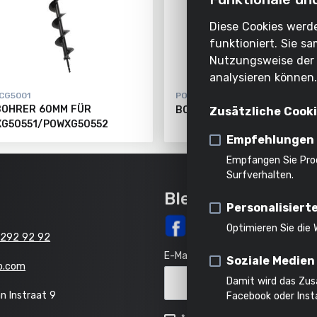
Diese Cookies werde
funktioniert. Sie 
Nutzungsweise der 
analysieren können
CG5001
POWXG7217
OHRER 60MM FÜR
BODENHACKE 208CC + PFL
Zusätzliche Cook
G50551/POWXG50552
Empfehlungen
Empfangen Sie Pro
Surfverhalten.
Bleib auf dem La
Personalisiert
Optimieren Sie die
 292 92 92
E-Mail
Soziale Medien
o.com
Damit wird das Zus
n Instraat 9
Facebook oder Inst