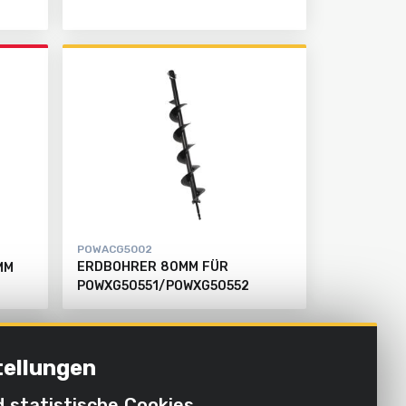
POWACG5002
ERDBOHRER 80MM FÜR
MM
POWXG50551/POWXG50552
tellungen
d statistische Cookies