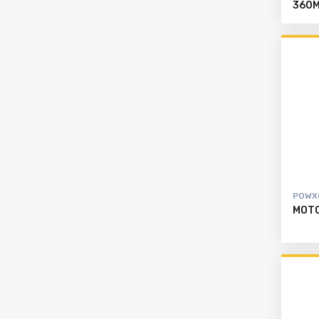
360
POWX
MOT