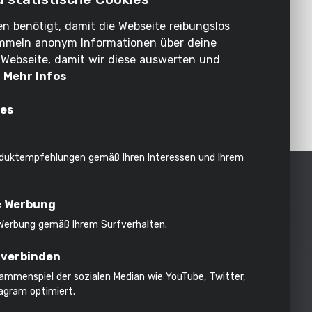
n benötigt, damit die Webseite reibungslos
sammeln anonym Informationen über deine
Webseite, damit wir diese auswerten und
.
Mehr Infos
UG
ies
duktempfehlungen gemäß Ihren Interessen und Ihrem
ufenden
e Werbung
 Werbung gemäß Ihrem Surfverhalten.
 verbinden
Anmelden
ammenspiel der sozialen Median wie YouTube, Twitter,
agram optimiert.