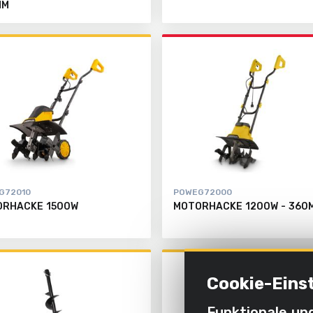
MM
G72010
POWEG72000
ORHACKE 1500W
MOTORHACKE 1200W - 360
Cookie-Eins
Funktionale un