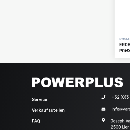
POWA
ERDB
POWX
+32 (0)3
Service
Verkaufsstellen
info@var
Verkaufsstellen
|
FAQ
Joseph Va
FAQ
2500 Lier
|