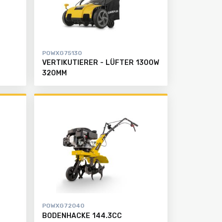
POWXG75130
VERTIKUTIERER - LÜFTER 1300W
320MM
POWXG72040
BODENHACKE 144.3CC