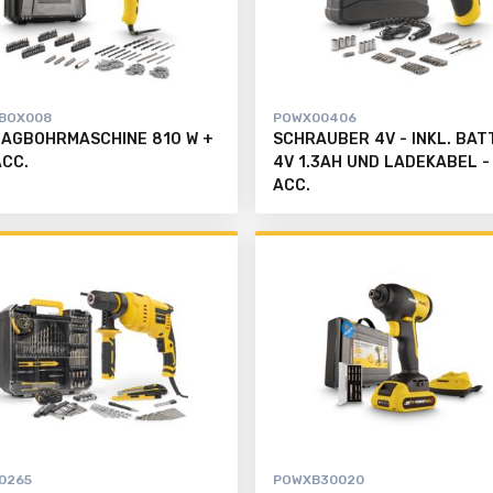
BOX008
POWX00406
AGBOHRMASCHINE 810 W +
SCHRAUBER 4V - INKL. BAT
ACC.
4V 1.3AH UND LADEKABEL -
ACC.
0265
POWXB30020