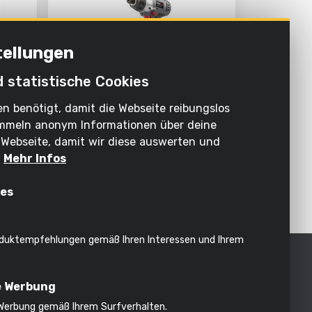
tellungen
d statistische Cookies
n benötigt, damit die Webseite reibungslos
sammeln anonym Informationen über deine
POWEBISS2
TERIE
SCHLAGSCHRAUBER 18V - INKL.
Webseite, damit wir diese auswerten und
 13
2 BATTERIEN 18V 1.5AH UND
.
Mehr Infos
LADEGERÄT
ies
«
‹
1
2
›
»
duktempfehlungen gemäß Ihren Interessen und Ihrem
ufenden
e Werbung
 Werbung gemäß Ihrem Surfverhalten.