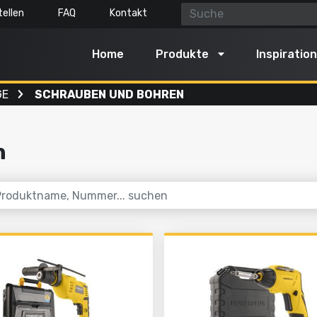
ellen
FAQ
Kontakt
Home
Produkte
Inspiration
GE
SCHRAUBEN UND BOHREN
enmaschinen
Luft, Licht & Wasser
reinigung
Mit Wasser reinigen
n
 und schneiden
Aufpumpen und ablassen
n
Pumpen
 und Boden bearbeiten
Beleuchten
eln
Dämpfen
Gartengeräte
Alles in dieser Kategorie