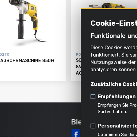
Cookie-Eins
Funktionale un
Diese Cookies werde
funktioniert. Sie 
0270
POWX00410
SCHRAUBER 8V - INKL. BAT
LAGBOHRMASCHINE 850W
Nutzungsweise der 
8V 1.3AH UND LADEGERÄT -
analysieren können
ACC.
Zusätzliche Cook
Empfehlungen
Empfangen Sie Pro
Surfverhalten.
Bleib auf dem La
Personalisiert
Optimieren Sie die