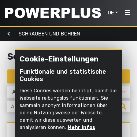
DE
SCHRAUBEN UND BOHREN
Elektrowerkzeuge
Gartenmaschinen
Luft,
Home
Licht &
Wasser
Schrauber
Cookie-Einstellungen
Produkte
Außenreinigung
Schrauben
Mit
Funktionale und statistische
Mähen
Elektrowerkzeuge
und
Inspiration
Wasser
Produkte filtern
Cookies
und
bohren
reinigen
schneiden
Gartenmaschinen
Mein
Diese Cookies werden benötigt, damit die
Sägen und
Aufpumpen
Powerplus
Webseite reibungslos funktioniert. Sie
Sägen
ablängen
und
Luft,
sammeln anonym Informationen über
ablassen
Rasen
deine Nutzungsweise der Webseite,
Schleifen
Licht
und
damit wir diese auswerten und
Pumpen
&
Ein
Schleifen
Boden
analysieren können.
Mehr Infos
Schrauben und bohren
Wasser
POWX00406
Gerät
bearbeiten
Beleuchten
SCHRAUBER 4V - INKL.