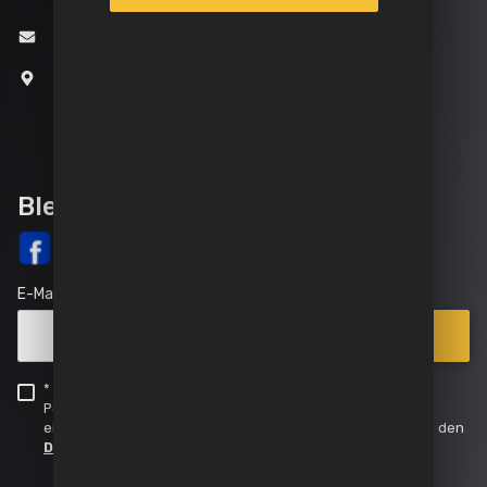
info@varo.com
Joseph Van Instraat 9
2500 Lier
Belgien
Bleib auf dem Laufenden
E-Mail
Anmelden
Verkaufsstellen
* Ich bestätige, dass ich die Datenschutzerklärung von
|
Powerplus zur Kenntnis genommen haben und bin
einverstanden mit der Verarbeitung meiner Daten, gemäß den
FAQ
Datenschutzerklärung
.
|