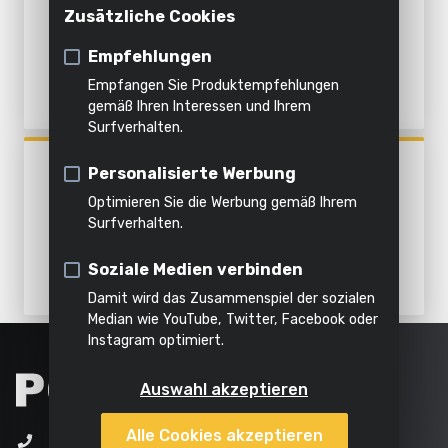
Innenreinigung
Schrauber
registrieren
Zusätzliche Cookies
BATTERIE 4V 1.3AH UND
Häckseln
Dämpfen
Alle
LADEKABEL - 47 ACC.
Bohrmaschine
Produkte
Empfehlungen
Alles in
Empfangen Sie Produktempfehlungen
Schlagschrauber
Alle
Alle
dieser
Alle
gemäß Ihren Interessen und Ihrem
Surfverhalten.
Werkzeuge
Gartengeräte
Kategorie
Produkte
POWX00410
Personalisierte Werbung
SCHRAUBER 8V - INKL.
Optimieren Sie die Werbung gemäß Ihrem
BATTERIE 8V 1.3AH UND
Surfverhalten.
LADEGERÄT - 13 ACC.
Soziale Medien verbinden
Damit wird das Zusammenspiel der sozialen
Median wie YouTube, Twitter, Facebook oder
Instagram optimiert.
Auswahl akzeptieren
Alle Cookies akzeptieren
+32 (0)3 292 92 92