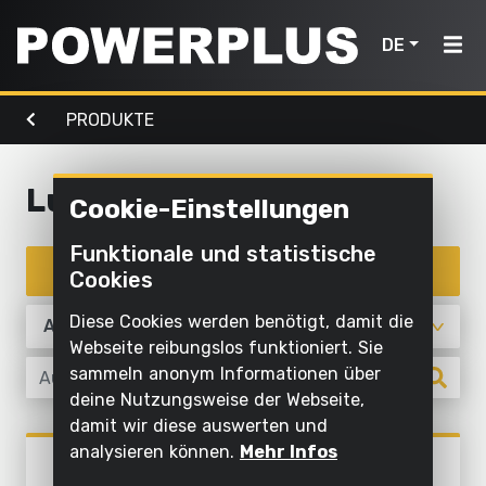
DE
PRODUKTE
Elektrowerkzeuge
Gartenmaschinen
Luft,
Home
Licht &
Wasser
Luft, licht & wasser
Cookie-Einstellungen
Produkte
Außenreinigung
Schrauben
Mit
Funktionale und statistische
Mähen
Elektrowerkzeuge
und
Inspiration
Wasser
Produkte filtern
Cookies
und
bohren
reinigen
schneiden
Gartenmaschinen
Mein
Diese Cookies werden benötigt, damit die
Sägen und
Aufpumpen
Powerplus
Webseite reibungslos funktioniert. Sie
Sägen
ablängen
und
sammeln anonym Informationen über
ablassen
Rasen
deine Nutzungsweise der Webseite,
Schleifen
Luft,
und
damit wir diese auswerten und
Pumpen
Licht
Ein
Schleifen
Boden
analysieren können.
Mehr Infos
Produkte
POWXG9535
&
Gerät
bearbeiten
Beleuchten
TAUCHPUMPE 900W -