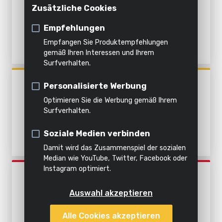
Innenreinigung
Wasser
Luft
registrieren
Zusätzliche Cookies
SAUBERES UND
Häckseln
Dämpfen
VERUNREINIGTES WASSER -
Licht
Empfehlungen
Alle
EDELSTAHL
Alles in
Empfangen Sie Produktempfehlungen
Produkte
Wasser
Alle
Alle
dieser
Alle
gemäß Ihren Interessen und Ihrem
Surfverhalten.
Werkzeuge
Gartengeräte
Kategorie
Produkte
POWXG9537
Personalisierte Werbung
TAUCHPUMPE 1100W -
Optimieren Sie die Werbung gemäß Ihrem
SAUBERES UND
Surfverhalten.
VERUNREINIGTES WASSER -
EDELSTAHL
Soziale Medien verbinden
Damit wird das Zusammenspiel der sozialen
Median wie YouTube, Twitter, Facebook oder
Instagram optimiert.
POWEW67920
TAUCHPUMPE 750W -
Auswahl akzeptieren
SAUBERES WASSER -
EINGEBAUTE SCHWIMMER
Alle Cookies akzeptieren