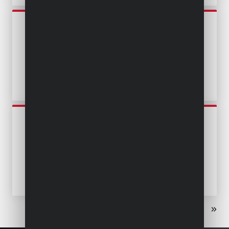
POWEW67904
TAUCHPUMPE 400W -
SAUBERES UND
VERUNREINIGTES WASSER
POWEW67912
TAUCHPUMPE 400W -
SAUBERES UND
VERUNREINIGTES WASSER -
EDELSTAHL
«
‹
1
2
3
›
»