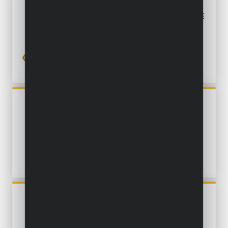
POWXG9540
MEHRSTUFIGE TAUCHPUMPE
750W - SAUBERES WASSER
POWXG9513
TAUCHPUMPE 550W -
SAUBERES UND
VERUNREINIGTES WASSER
POWXG9507
TAUCHPUMPE 550W -
SAUBERES WASSER