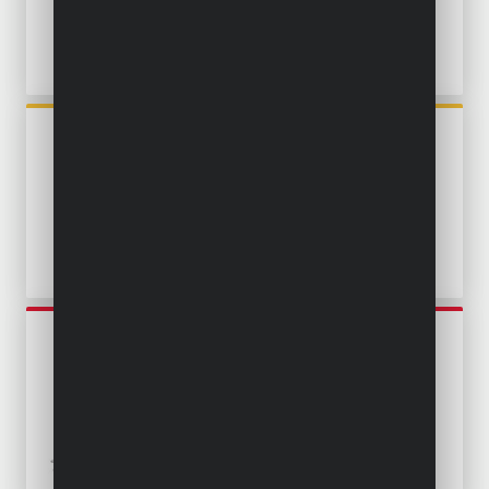
POWXG9504
TAUCHPUMPE 250W -
SAUBERES WASSER
POWEW67902
TAUCHPUMPE 250W -
SAUBERES WASSER