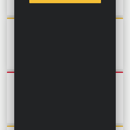
POWXG9524
TAUCHPUMPE 750W -
SAUBERES UND
VERUNREINIGTES WASSER -
EDELSTAHL
POWEW67915
TAUCHPUMPE 900W -
SAUBERES UND
VERUNREINIGTES WASSER -
EDELSTAHL