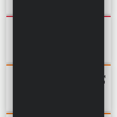
POWEG30020
GRASTRIMMER 350W Ø
250MM - 1 ACC.
POWDPG75421
GRASTRIMMER 20V Ø 260MM
- INCL. BATTERIJ 20V 2.0AH
EN LADER