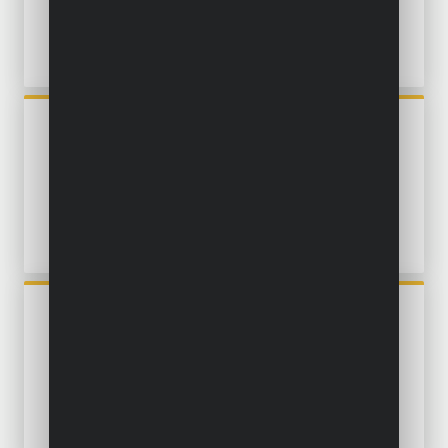
POWXG30030
GRASTRIMMER 400W Ø
270MM - 1 ACC.
POWXG30033
GRASTRIMMER 500W Ø
320MM - 3 ACC.