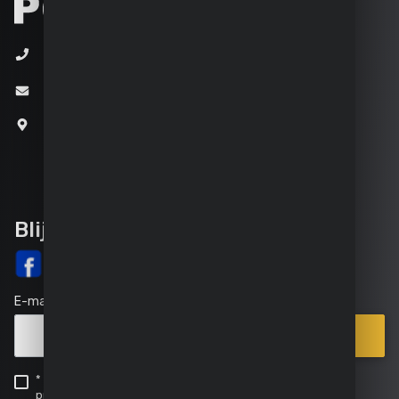
+32 (0)3 292 92 92
info@varo.com
Joseph Van Instraat 9
2500 Lier
België
Blijf op de hoogte
E-mail
Inschrijven
Verkooppunten
* Ik verklaar hierbij kennis te hebben genomen van de
|
privacyverklaring en verleen Powerplus hierbij mijn