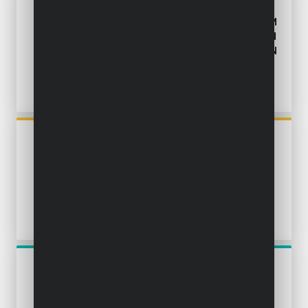
POWDPGSET39
GRASTRIMMER 20V Ø 250MM
- INCL. BATTERIJ 20V 2.0AH
EN LADER - HANDSCHOENEN
- 1 ACC.
POWXG30035
GRASTRIMMER 600W Ø
350MM - 4 ACC.
POWPG40220
GRASTRIMMER 650W Ø
320MM - 4 ACC.