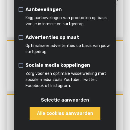
schoonmaken
Tuingereedschapset
- EXCL. BATTERIJ EN LADER
Verhakselen
Stomen
Alle
Aanbevelingen
- 1 ACC.
Combi-apparaat
producten
Krijg aanbevelingen van producten op basis
Alles in
van je interesse en surfgedrag.
Haagschaar
Alle
Al het
deze
Alle
Advertenties op maat
powertools
tuingereedschap
categorie
producten
Bosmaaier
Optimaliseer advertenties op basis van jouw
POWXG30036
Grasmaaier
surfgedrag
GRASTRIMMER 650W Ø
320MM - 5 ACC
Graskantensnijder
Sociale media koppelingen
Zorg voor een optimale wisselwerking met
sociale media zoals Youtube, Twitter,
Facebook of Instagram.
Selectie aanvaarden
POWXG30031
GRASTRIMMER 450W Ø
Alle cookies aanvaarden
300MM - 2 ACC.