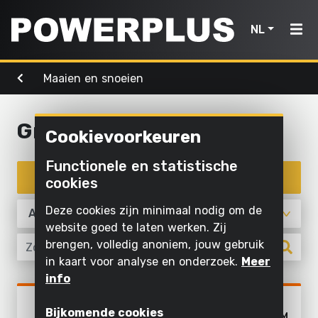
NL
Maaien en snoeien
Powertools
Tuingereedschap
Lucht,
Home
licht &
water
Graskantensnijder
Cookievoorkeuren
Producten
Buiten
Schroeven
schoonmaken
Reinigen
Functionele en statistische
Powertools
en boren
Inspiratie
met
Filter producten
cookies
Maaien
water
Zagen en
en
Tuingereedschap
My
Deze cookies zijn minimaal nodig om de
afkorten
snoeien
Opblazen
Powerplus
website goed te laten werken. Zij
en laten
Lucht,
brengen, volledig anoniem, jouw gebruik
Schuren
Zagen
leeglopen
in kaart voor analyse en onderzoek.
Meer
licht
Slijpen
Gras en
info
Pompen
&
Registreer
grond
Maaien en snoeien
water
Binnen
POWDPG7546
toestel
bewerken
Verlichten
Bijkomende cookies
GRASTRIMMER 40V Ø 300MM