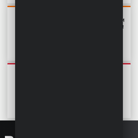
POWDPG75411
GRASTRIMMER 20V Ø 260MM
- EXCL. BATTERIJ EN LADER
POWEG6050
GRASTRIMMER 25.4CC Ø
380MM - 1 ACC.