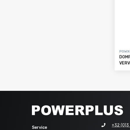
POWX
DOMP
VERV
+32 (0)3
Service