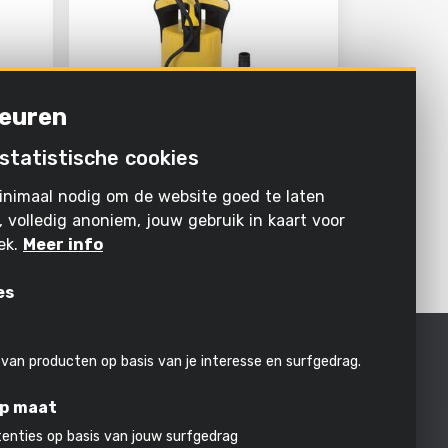
euren
statistische cookies
POWXG9504
inimaal nodig om de website goed te laten
R
DOMPELPOMP 250W - ZUIVER
WATER
, volledig anoniem, jouw gebruik in kaart voor
ek.
Meer info
«
‹
1
2
›
»
es
 van producten op basis van je interesse en surfgedrag.
op maat
tenties op basis van jouw surfgedrag