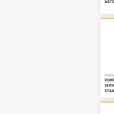
WATE
POWX
DOMP
VERV
STA