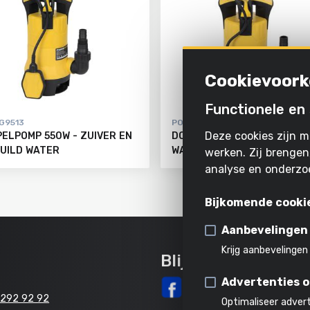
Cookievoork
Functionele en 
G9513
POWXG9507
Deze cookies zijn m
ELPOMP 550W - ZUIVER EN
DOMPELPOMP 550W - ZUIVE
UILD WATER
WATER
werken. Zij brengen
analyse en onderzo
Bijkomende cooki
Aanbevelingen
Krijg aanbevelingen
Blijf op de hoogte
Advertenties 
 292 92 92
Optimaliseer adver