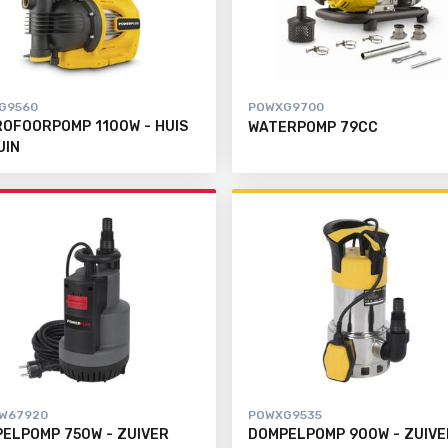
G9560
POWXG9700
OFOORPOMP 1100W - HUIS
WATERPOMP 79CC
UIN
W67920
POWXG9535
ELPOMP 750W - ZUIVER
DOMPELPOMP 900W - ZUIVE