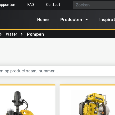
oppunten
FAQ
Contact
Home
Producten
Inspirat
Water
Pompen
gereedschap
Lucht, licht & water
n schoonmaken
Reinigen met water
n en snoeien
Opblazen en laten leeglope
n
Pompen
en grond bewerken
Verlichten
kselen
Stomen
t tuingereedschap
Alles in deze categorie