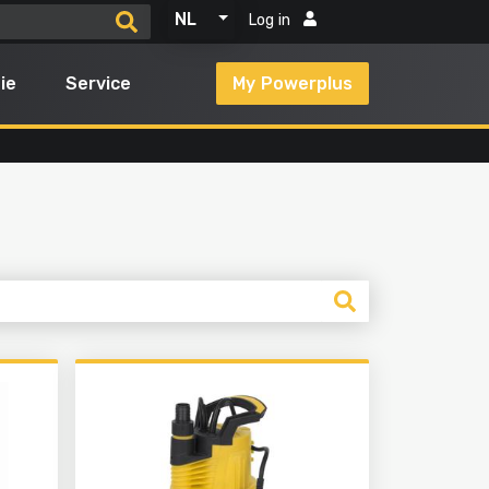
NL
Log in
ie
Service
My Powerplus
n
Alle producten