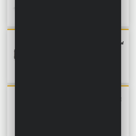
POWX0461
BANDSCHUURMACHINE 900W
- 3 ACC.
POWX04800
HANDPALMSCHUURMACHINE
180W - 5 ACC.