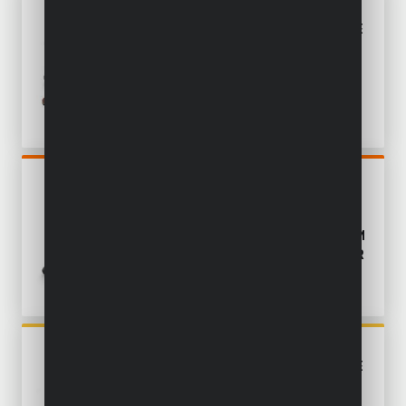
POWXBOX026
HANDPALMSCHUURMACHINE
5-IN-1 200W - 100 ACC.
POWDP50900
WAND- &
PLAFONDSCHUURMACHINE
BORSTELLOOS 20V Ø 225MM
- EXCL. BATTERIJ EN LADER
POWX0485
HANDPALMSCHUURMACHINE
3-IN-1 SCHUURMACHINE
260W