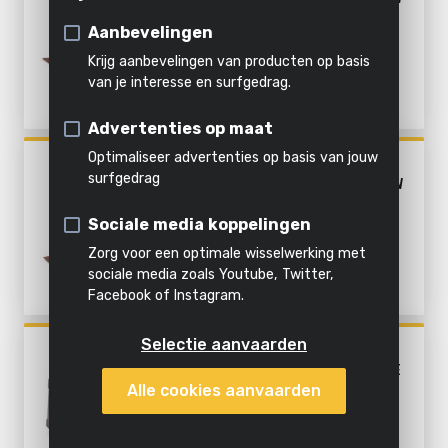
schoonmaken
Grof schuurwerk
- 6 ACC.
Verhakselen
Stomen
Alle
Aanbevelingen
Fijn schuurwerk
producten
Krijg aanbevelingen van producten op basis
Alles in
van je interesse en surfgedrag.
Alle
Al het
deze
Alle
Advertenties op maat
powertools
tuingereedschap
categorie
producten
Optimaliseer advertenties op basis van jouw
POWX04010
surfgedrag
VLAKSCHUURMACHINE 260W
- 6 ACC.
Sociale media koppelingen
Zorg voor een optimale wisselwerking met
sociale media zoals Youtube, Twitter,
Facebook of Instagram.
Selectie aanvaarden
POWX04810
HANDPALMSCHUURMACHINE
Alle cookies aanvaarden
220W - 15 ACC.