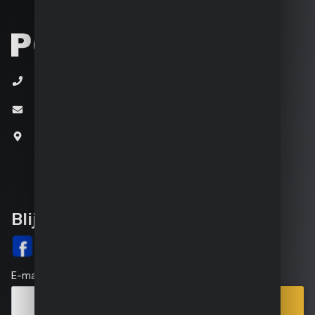
+32 (0)3 292 92 92
info@varo.com
Joseph Van Instraat 9
2500 Lier
België
Blijf op de hoogte
E-mail
Inschrijven