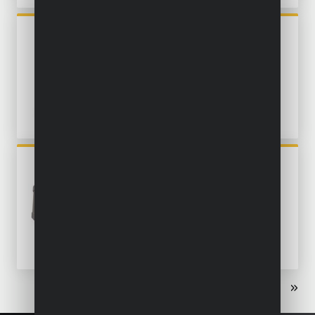
POWX04740
HAAKSE POLIJSTMACHINE
1200W Ø 180MM - 3 ACC.
POWX04710
EXCENTRISCHE
SCHUURMACHINE 450W Ø
125MM - 6 ACC.
«
‹
1
2
3
›
»