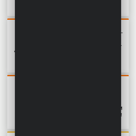
POWDP50500
MULTISCHUURMACHINE 5-IN-
1 SCHUURMACHINE 20V -
EXCL. BATTERIJ EN LADER -
25 ACC.
POWDP50950
WAND- &
PLAFONDSCHUURMACHINE
TELESCOPISCH
BORSTELLOOS 20V Ø 225MM
- EXCL. BATTERIJ EN LADER