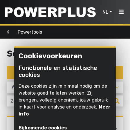
NL
Powertools
Powertools
Tuingereedschap
Lucht,
Home
licht &
water
Schuren
Cookievoorkeuren
Producten
Buiten
Schroeven
schoonmaken
Reinigen
Functionele en statistische
Powertools
en boren
Inspiratie
met
Filter producten
cookies
Maaien
water
Zagen en
en
Tuingereedschap
My
Deze cookies zijn minimaal nodig om de
afkorten
snoeien
Opblazen
Powerplus
website goed te laten werken. Zij
en laten
Lucht,
brengen, volledig anoniem, jouw gebruik
Schuren
Zagen
leeglopen
in kaart voor analyse en onderzoek.
Meer
licht
Slijpen
Gras en
info
Pompen
&
Registreer
grond
Powertools
water
Binnen
POWX04410
toestel
bewerken
Verlichten
Bijkomende cookies
VLAKSCHUURMACHINE 350W